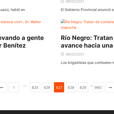
08/02/2021
guazú, habló en
El Gobierno Provincial anunció 
levando a gente
Río Negro: Tratan
r Benítez
avance hacia un
08/02/2021
Los brigadistas que combaten lo
…
…
1
825
826
827
828
829
960