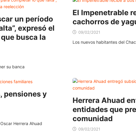
El Impenetrable r
scar un período
cachorros de yag
lta”, expresó el
09/02/2021
que busca la
Los nuevos habitantes del Chac
ner su banca
, pensiones y
Herrera Ahuad ent
entidades que pre
comunidad
, Oscar Herrera Ahuad
09/02/2021