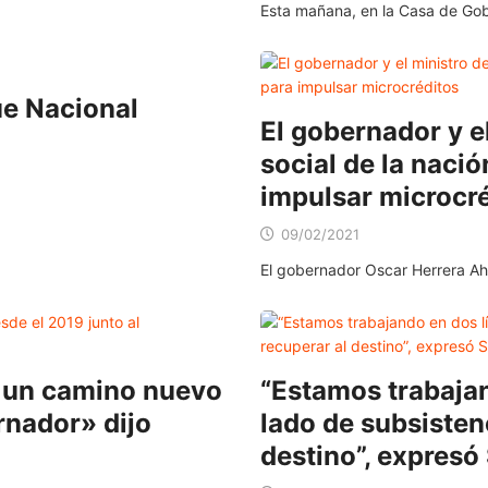
Esta mañana, en la Casa de Gob
ue Nacional
El gobernador y el
social de la naci
impulsar microcr
09/02/2021
El gobernador Oscar Herrera Ah
 un camino nuevo
“Estamos trabajan
rnador» dijo
lado de subsistenc
destino”, expresó