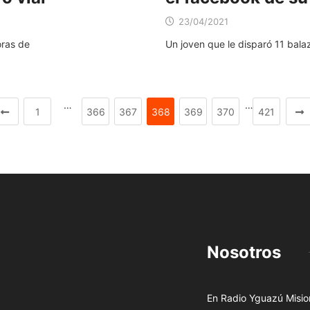
23/04/2021
oras de
Un joven que le disparó 11 bala
…
…
1
366
367
368
369
370
421
Nosotros
En Radio Yguazú Mision