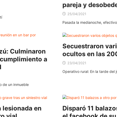
pareja y desobede
25/04/2021
tí
Pasada la medianoche, efectivos
Secuestraron var
zú: Culminaron
ocultos en las 2
ncumplimiento a
23/04/2021
d
Operativo rural: En la tarde del
io de un inmueble
a lesionada en
Disparó 11 balazo
o vial
el facebook de su