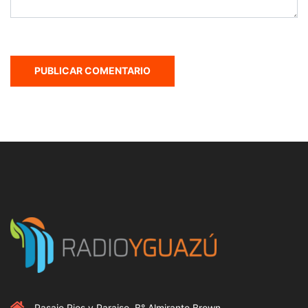
Pasaje Rios y Paraiso, B° Almirante Brown