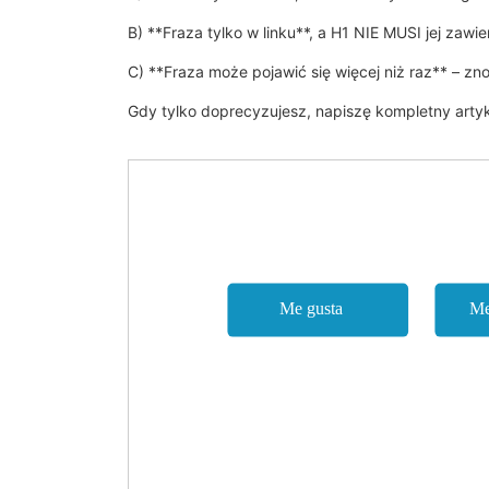
B) **Fraza tylko w linku**, a H1 NIE MUSI jej zaw
C) **Fraza może pojawić się więcej niż raz** – zno
Gdy tylko doprecyzujesz, napiszę kompletny arty