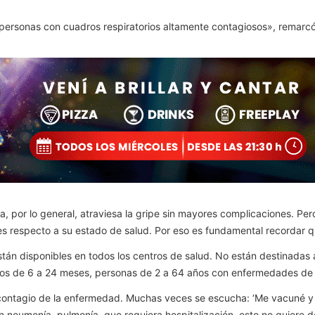
ersonas con cuadros respiratorios altamente contagiosos», remarcó
, por lo general, atraviesa la gripe sin mayores complicaciones. Per
s respecto a su estado de salud. Por eso es fundamental recordar 
tán disponibles en todos los centros de salud. No están destinadas 
ños de 6 a 24 meses, personas de 2 a 64 años con enfermedades de 
l contagio de la enfermedad. Muchas veces se escucha: ‘Me vacuné y 
 neumonía, pulmonía, que requiera hospitalización, esto no quiere d