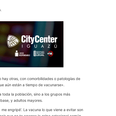
.
o hay otras, con comorbilidades o patologías de
que aún están a tiempo de vacunarse».
a toda la población, sino a los grupos más
base, y adultos mayores.
me engripé’. La vacuna lo que viene a evitar son
ecir que no te agarres la gripe estacional común