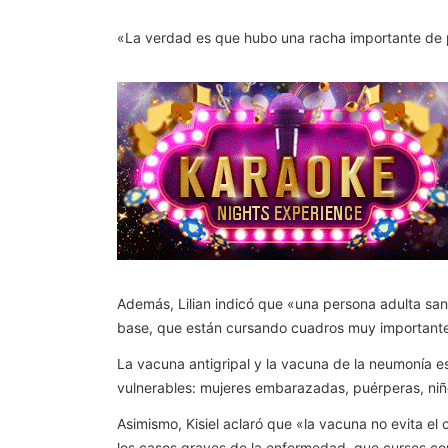
«La verdad es que hubo una racha importante de p
Además, Lilian indicó que «una persona adulta sana
base, que están cursando cuadros muy importante
La vacuna antigripal y la vacuna de la neumonía es
vulnerables: mujeres embarazadas, puérperas, ni
Asimismo, Kisiel aclaró que «la vacuna no evita e
los casos graves de la enfermedad, que curses con