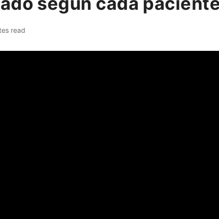
uado según cada pacient
tes read