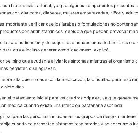
s con hipertensión arterial, ya que algunos componentes presentes 
onas con glaucoma, diabetes, mujeres embarazadas, niños y adult
 es importante verificar que los jarabes o formulaciones no contenga
s productos con antihistamínicos, debido a que pueden provocar mar
de la automedicación y de seguir recomendaciones de familiares o co
para otra e incluso generar complicaciones», explicó.
gripe, sino que ayudan a aliviar los síntomas mientras el organismo co
omas persisten o se agravan.
fiebre alta que no cede con la medicación, la dificultad para respirar
o siete días.
uyen el tratamiento inicial para los cuadros gripales, ya que general
ación médica cuando exista una infección bacteriana asociada.
ripal para las personas incluidas en los grupos de riesgo, mantene
arbijo cuando se presentan síntomas respiratorios y se concurre a lu
.