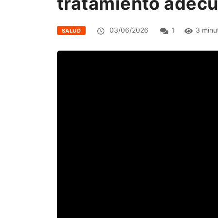
tratamiento adec
03/06/2026
1
3 minu
SALUD