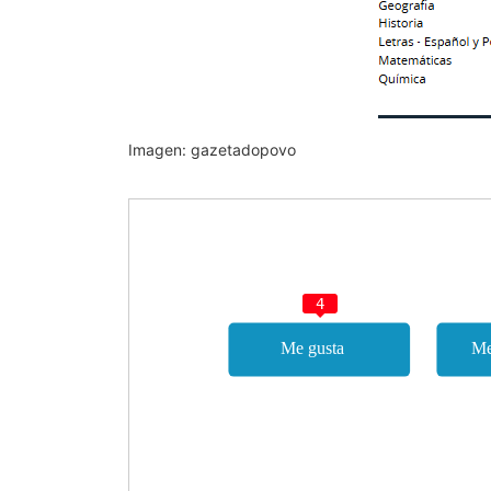
Imagen: gazetadopovo
4