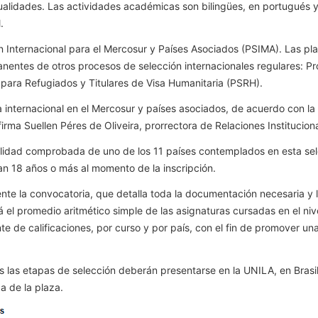
ualidades. Las actividades académicas son bilingües, en portugués y 
.
n Internacional para el Mercosur y Países Asociados (PSIMA). Las pla
entes de otros procesos de selección internacionales regulares: Pro
para Refugiados y Titulares de Visa Humanitaria (PSRH).
a internacional en el Mercosur y países asociados, de acuerdo con la
firma Suellen Péres de Oliveira, prorrectora de Relaciones Institucion
alidad comprobada de uno de los 11 países contemplados en esta se
an 18 años o más al momento de la inscripción.
nte la convocatoria, que detalla toda la documentación necesaria y l
 el promedio aritmético simple de las asignaturas cursadas en el niv
e de calificaciones, por curso y por país, con el fin de promover un
las etapas de selección deberán presentarse en la UNILA, en Brasil, a
a de la plaza.