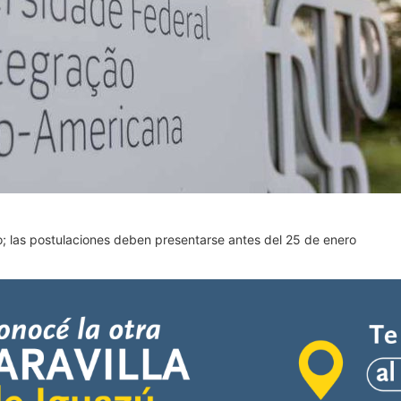
; las postulaciones deben presentarse antes del 25 de enero