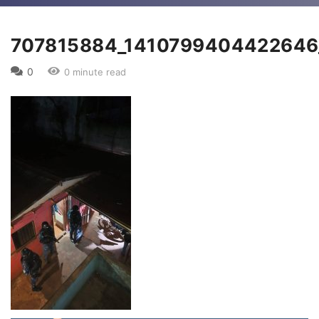
707815884_1410799404422646
0
0 minute read