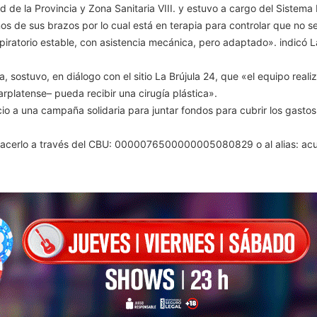
ud de la Provincia y Zona Sanitaria VIII. y estuvo a cargo del Sistem
nos de sus brazos por lo cual está en terapia para controlar que no se 
iratorio estable, con asistencia mecánica, pero adaptado». indicó L
a, sostuvo, en diálogo con el sitio La Brújula 24, que «el equipo real
marplatense– pueda recibir una cirugía plástica».
cio a una campaña solidaria para juntar fondos para cubrir los gastos
acerlo a través del CBU: 0000076500000005080829 o al alias: acuev