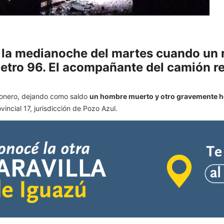
de la medianoche del martes cuando un
metro 96. El acompañante del camión re
isionero, dejando como saldo
un hombre muerto y otro gravemente h
incial 17, jurisdicción de Pozo Azul.