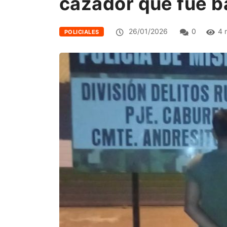
cazador que fue b
26/01/2026
0
4 
POLICIALES