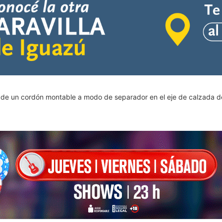
n de un cordón montable a modo de separador en el eje de calzada d