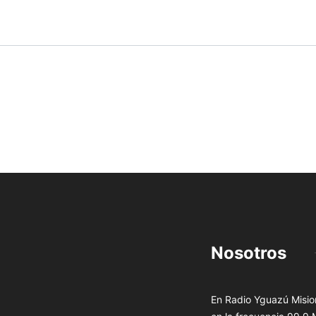
Nosotros
En Radio Yguazú Mision