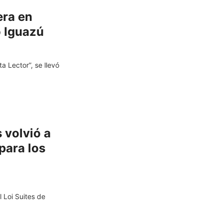
era en
o Iguazú
a Lector”, se llevó
s volvió a
para los
 Loi Suites de