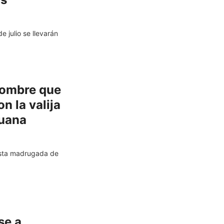
e julio se llevarán
hombre que
n la valija
huana
esta madrugada de
se a