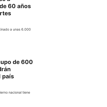
de 60 años
rtes
tinado a unas 6.000
cupo de 600
drán
l país
erno nacional tiene