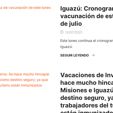
Iguazú: Cronogr
vacunación de est
de julio
12/07/2021
Este lunes continua el cronogr
Iguazú:
SEGUIR LEYENDO
Vacaciones de Inv
hace mucho hinca
Misiones e Iguaz
destino seguro, y
trabajadores del 
están inmunizad