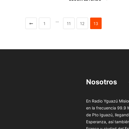
…
1
11
12
13
Nosotros
En Radio Yguazú Mision
en la frecuencia 99.9
de Pto Iguazú, llegand
Esperanza, así tambié
Franco y ciudad del Es