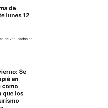
ama de
e lunes 12
ama de vacunación en
ierno: Se
pié en
ú como
a que los
turismo
os