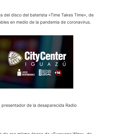
ra del disco del baterista «Time Takes Time», de
ables en medio de la pandemia de coronavirus.
n presentador de la desaparecida Radio
ión de esa misma época de «Everyone Wins», de