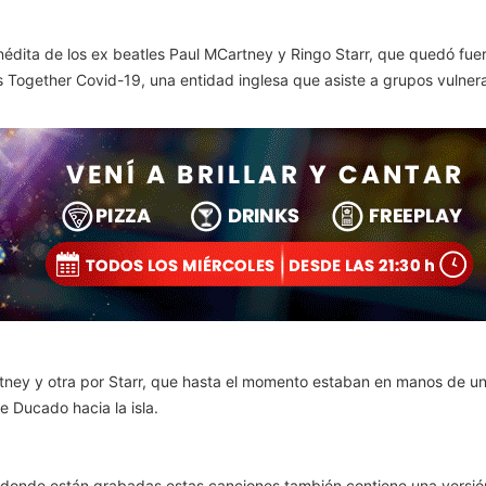
nédita de los ex beatles Paul MCartney y Ringo Starr, que quedó fue
s Together Covid-19, una entidad inglesa que asiste a grupos vulner
tney y otra por Starr, que hasta el momento estaban en manos de u
 Ducado hacia la isla.
en donde están grabadas estas canciones también contiene una vers