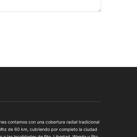
es contamos con una cobertura radial tradicional
 Mhz de 60 km, cubriendo por completo la ciudad
o a las localidades de Pto. Libertad, Wanda y Pto.