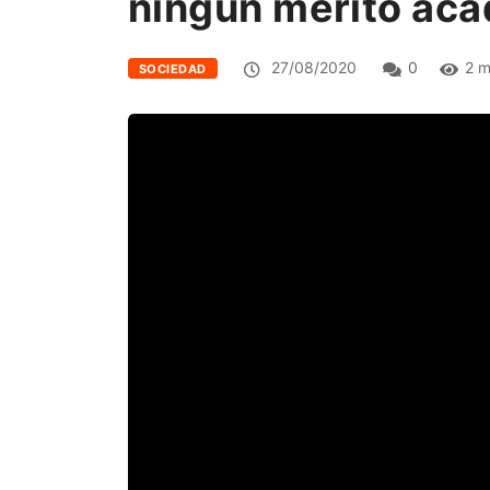
ningún merito ac
27/08/2020
0
2 m
SOCIEDAD