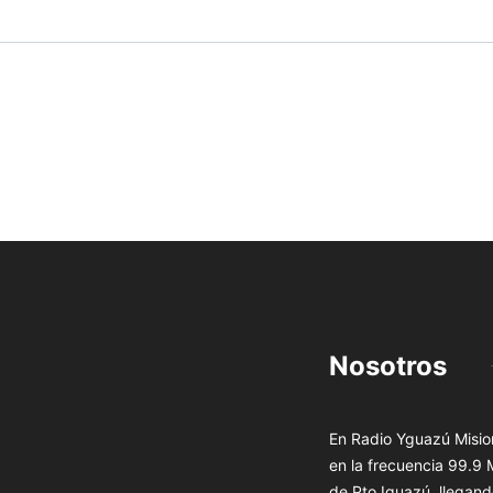
Nosotros
En Radio Yguazú Mision
en la frecuencia 99.9
de Pto Iguazú, llegand