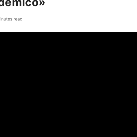
adémico»
inutes read