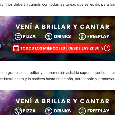
lumnos deberán cumplir con todas las tareas que se les dio para pa
e grado sin acreditar y la promoción asistida supone que los estudia
s hasta ahora y lo realicen hasta fin de año, acreditarán y promove