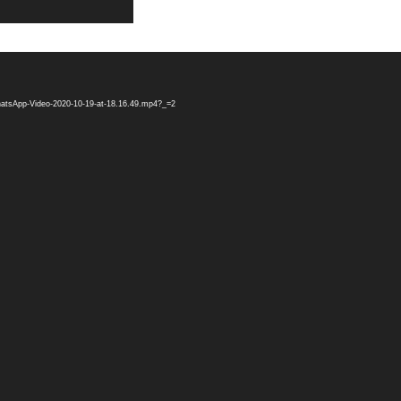
WhatsApp-Video-2020-10-19-at-18.16.49.mp4?_=2