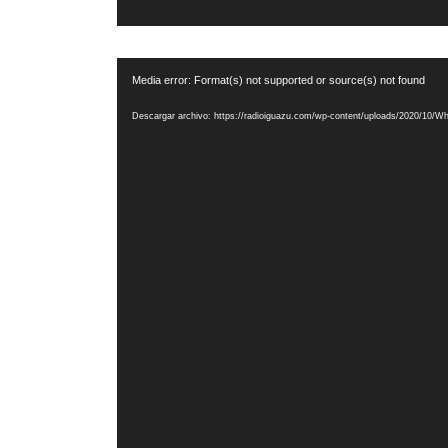
Reproductor
Media error: Format(s) not supported or source(s) not found
de
vídeo
Descargar archivo: https://radioiguazu.com/wp-content/uploads/2020/10/