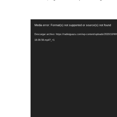
Reproductor
Media error: Format(s) not supported or source(s) not found
de
vídeo
Descargar archivo: https://radioiguazu.com/wp-content/uploads/2020/10/W
18.09.58.mp4?_=1