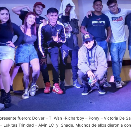
o presente fueron: Dolver – T. Wan -Richarboy – Pomy – Victoria De Sa
 – Lukitas Trinidad – Alvin LC y Shade. Muchos de ellos dieron a co