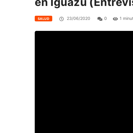
en Iguazú (Entrevi
23/06/2020
0
1 minu
SALUD