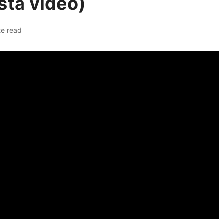
sta video)
te read