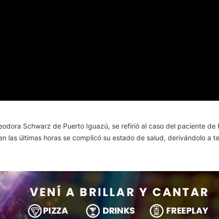
 Teodora Schwarz de Puerto Iguazú, se refirió al caso del paciente 
n las últimas horas se complicó su estado de salud, derivándolo a te