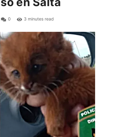
so en Salta
0
3 minutes read