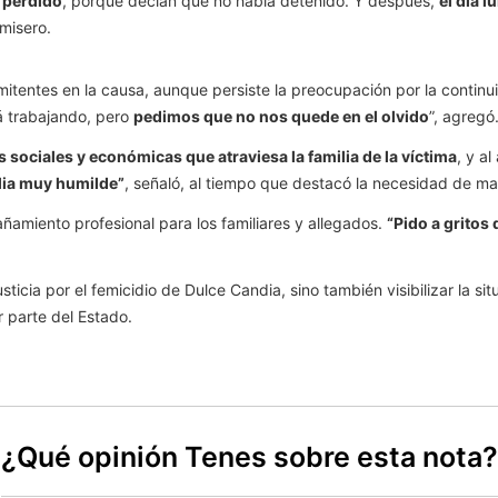
 perdido
, porque decían que no había detenido. Y después,
el día l
emisero.
itentes en la causa, aunque persiste la preocupación por la continu
tá trabajando, pero
pedimos que no nos quede en el olvido
”, agregó
s sociales y económicas que atraviesa la familia de la víctima
, y a
ilia muy humilde”
, señaló, al tiempo que destacó la necesidad de may
ñamiento profesional para los familiares y allegados.
“Pido a gritos
ticia por el femicidio de Dulce Candia, sino también visibilizar la sit
 parte del Estado.
¿Qué opinión Tenes sobre esta nota?