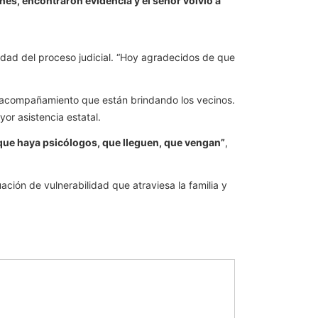
unes, encontraron evidencia y el señor volvió a
idad del proceso judicial. “Hoy agradecidos de que
.
l acompañamiento que están brindando los vecinos.
or asistencia estatal.
 que haya psicólogos, que lleguen, que vengan”
,
uación de vulnerabilidad que atraviesa la familia y