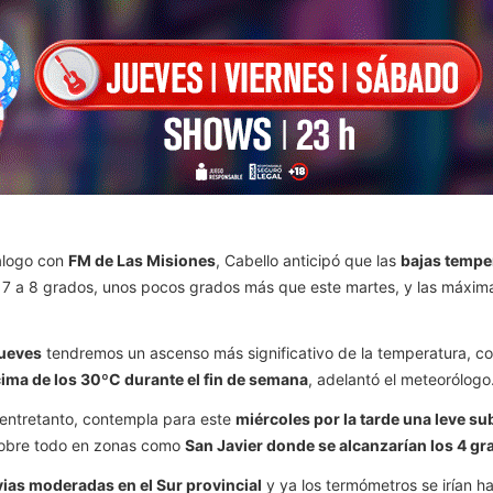
iálogo con
FM de Las Misiones
, Cabello anticipó que las
bajas tempe
7 a 8 grados, unos pocos grados más que este martes, y las máxima
jueves
tendremos un ascenso más significativo de la temperatura, c
cima de los 30ºC durante el fin de semana
, adelantó el meteorólogo
 entretanto, contempla para este
m
iércoles por la tarde una leve s
sobre todo en zonas como
San Javier donde se alcanzarían los 4 g
vias moderadas en el Sur provincial
y ya los termómetros se irían h