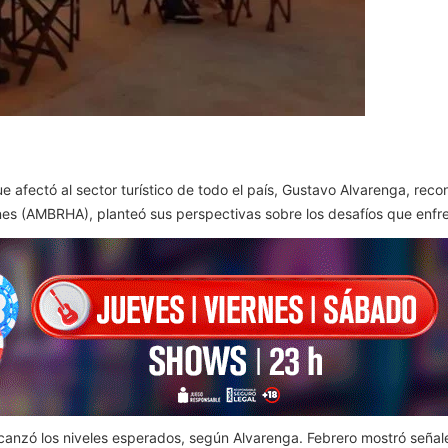
 afectó al sector turístico de todo el país, Gustavo Alvarenga, rec
nes (AMBRHA), planteó sus perspectivas sobre los desafíos que enfren
anzó los niveles esperados, según Alvarenga. Febrero mostró señale