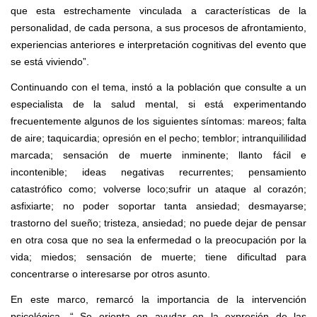
que esta estrechamente vinculada a caracter
í
sticas de la
personalidad, de cada perso
n
a, a sus procesos de afrontamiento,
ex
pe
riencias anteriores e interpretación cog
nitivas
del eve
nto que
se está viviendo”.
Continuando con el tema, instó a la población que consulte a un
especialista de la salud mental, si está
experimentando
frecuentemente
algunos de los siguientes síntomas:
mareos; falta
de aire; taquicard
i
a; opresión en el pecho; temblor; int
r
anquililidad
marcada; sensación de muerte inminente;
llanto fácil e
incontenible; ideas negativas recurrentes; pen
s
amiento
catastrófico como; v
o
lverse loco;sufrir un ataque al corazón;
asfixiarte; no poder soportar tanta ansiedad; desmayarse;
trastorno del sueño; tristeza, ansiedad;
no puede dejar de pensar
en otra cosa que no sea la enfermedad o la preocupación por la
vida; miedos; sensaci
ó
n de muerte; tiene dificultad para
concentrarse o interesarse por otros asunto.
En este marco
,
remarcó la importancia de
la intervenci
ó
n
psicológica. “
S
e orienta en ayudar en la expresión de las