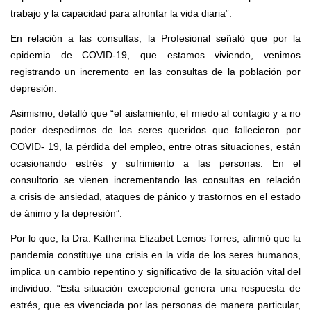
trabajo y la capacidad para afrontar la vida diaria”.
E
n relación a las consultas, la Profesional señaló que por
la
epidemia
de
COVID-19,
que estamos viviendo, venimos
registrando un incremento en las consultas de la población por
depresión.
Asimismo, detalló que “
el aislamiento, el miedo al contagio y a no
poder despedirnos d
e los
seres queridos
que fallecieron por
COVID- 19,
la p
é
rdida del empleo,
entre otras situaciones,
est
á
n
ocasionando estrés y sufrimiento a
las
personas.
En el
consultorio se vienen incrementando
las
consulta
s en relación
a
crisis de ansiedad, ataques de p
á
nico y trastornos en el estado
de
á
nimo y la depresión”.
P
o
r lo que,
l
a Dra. Katherina Elizabet Lemos Torres, afirmó que la
pandemia
constituy
e
una crisis en la vida de los seres humanos,
implica un cambio repentino y sign
ificativo
de la
situación vital del
individuo. “
E
st
a
situación excepcional genera una respuesta de
estr
é
s, que es vivenciada por las personas de manera pa
r
t
i
cular,