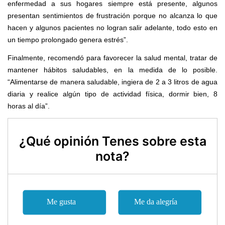
enfermedad a sus hogares siempre está presente, algunos
presentan sentimientos de
fru
s
t
r
aci
ó
n porque no alcanza lo que
hacen y algunos pacientes
no logran salir adelante
,
todo esto en
un tiempo prolongado genera estrés”.
F
inalmente, recomendó para favorecer la salud mental,
tratar de
mantener h
á
bitos saludables, en la medi
d
a de lo posible.
“Alimentarse de manera saludable, ingiera de 2
a
3 litros de agua
diaria y reali
c
e alg
ú
n tipo de ac
t
iv
idad
f
í
sica, dormir bien, 8
horas
al día”.
¿Qué opinión Tenes sobre esta
nota?