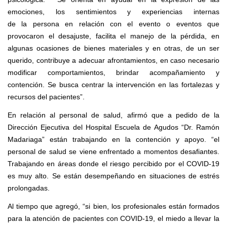
emociones, los sentimientos y experiencias internas
d
e
la
persona en relaci
ó
n con el evento o eventos que
provocaron el desajuste, facilita
el manejo de la
p
ér
dida, en
algunas ocasiones de bienes materiales y en otras, de un ser
querido, contribuye a adecuar afront
a
mientos, en caso necesario
modificar comp
o
rtamientos, brindar acompañamiento y
contención.
S
e busca centrar la intervenci
ó
n en las fortalezas y
recursos del pacientes”.
En relación al
personal de salud,
afirmó que a pedido de la
Dirección Ejecutiva del Hospital Escuela de Agudos “Dr. Ramón
Madariaga” están trabajando en la
contenci
ó
n y apoyo. “
el
personal de salud se viene
enfrentado a momento
s
desafiante
s
.
Trabajando en áreas d
o
nde el riesgo percibid
o
por el COVID-19
es muy alto.
Se están desempeñando en situaciones de estrés
prolongadas.
Al tiempo que agregó, “
si bien,
los profesionales
est
á
n formados
para la atención d
e
pacientes
con COVID-19, el miedo a llevar la