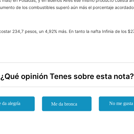
 más) en Posadas; y en Buenos Aires ese mismo producto cuesta aho
aumento de los combustibles superó aún más el porcentaje acordado a 
star 234,7 pesos, un 4,92% más. En tanto la nafta Infinia de los $278
¿Qué opinión Tenes sobre esta nota?