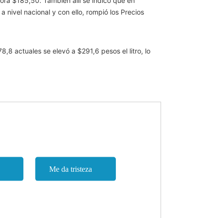
ra $185,50. También allí se indicó que en
nivel nacional y con ello, rompió los Precios
,8 actuales se elevó a $291,6 pesos el litro, lo