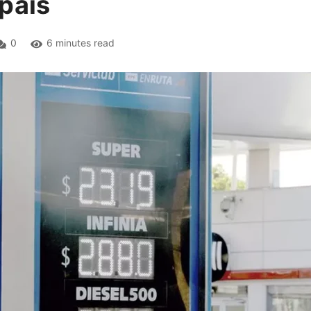
país
0
6 minutes read