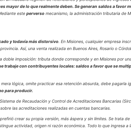
ces mayor de lo que realmente deben. Se generan
saldos a favor 
Mediante este
perverso
mecanismo, la administración tributaria de Mi
cado y todavía más distorsivo
. En Misiones, cualquier empresa insc
a provincia. Así, una venta realizada en Buenos Aires, Rosario o Cór
ca doble imposición: tributa donde corresponde y en Misiones por una 
 trabaje con contribuyentes locales: saldos a favor que se multip
 mera lógica, omite practicar esa retención absurda, debe pagarla ig
o para producir.
l Sistema de Recaudación y Control de Acreditaciones Bancarias (Si
sobre las acreditaciones realizadas en cuentas bancarias.
prefirió crear su propia versión, más áspera y sin límites. Se trata 
tingue actividad, origen ni razón económica. Todo lo que ingresa a l