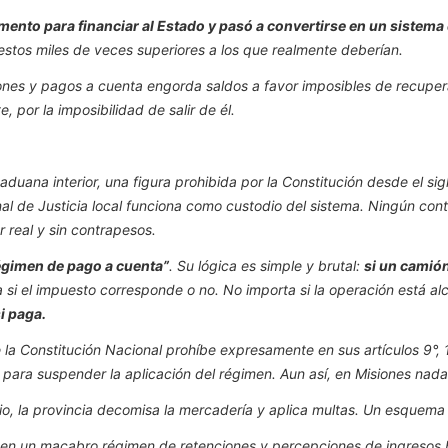
mento para financiar al Estado y pasó a convertirse en un sistema d
estos miles de veces superiores a los que realmente deberían.
nes y pagos a cuenta engorda saldos a favor imposibles de recuperar
 por la imposibilidad de salir de él.
aduana interior, una figura prohibida por la Constitución desde el sig
nal de Justicia local funciona como custodio del sistema. Ningún contr
 real y sin contrapesos.
égimen de pago a cuenta”
. Su lógica es simple y brutal:
si un camión
si el impuesto corresponde o no. No importa si la operación está al
i paga.
a Constitución Nacional prohíbe expresamente en sus artículos 9°, 1
 para suspender la aplicación del régimen. Aun así, en Misiones nad
evio, la provincia decomisa la mercadería y aplica multas. Un esque
a en un macabro régimen de retenciones y percepciones de ingresos 