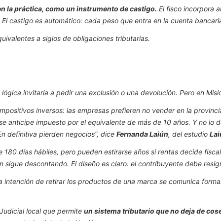
en la práctica, como un instrumento de castigo.
El fisco incorpora 
l castigo es automático: cada peso que entra en la cuenta bancaria 
valentes a siglos de obligaciones tributarias.
ógica invitaría a pedir una exclusión o una devolución. Pero en Misio
 impositivos inversos: las empresas prefieren no vender en la provin
e anticipe impuesto por el equivalente de más de 10 años. Y no lo de
En definitiva pierden negocios”, dice
Fernanda Laiún
, del estudio
Lai
 180 días hábiles, pero pueden estirarse años si rentas decide fiscal
men sigue descontando. El diseño es claro: el contribuyente debe resi
a intención de retirar los productos de una marca se comunica formal
Judicial local que permite
un sistema tributario que no deja de cose