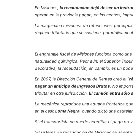
En Misiones,
la recaudación dejó de ser un instru
operan en la provincia pagan, en los hechos, impu
La maquinaria misionera de retenciones, percepcio
régimen tributario que se sostiene, paradójicamente,
El engranaje fiscal de Misiones funciona como una 
naturalidad quirúrgica. Peor aún: el Superior Tribu
decorativa; la recaudación, en cambio, es un poder
En 2007, la Dirección General de Rentas creó el
“r
pagar un anticipo de Ingresos Brutos.
No importa 
tributar en otra jurisdicción.
El camión entra sólo s
La mecánica reproduce una aduana fronteriza que l
en el caso
Loma Negra
, cuando dictó una cautelar
Si el transportista no puede acreditar el pago pr
“El sistema de recaudación de Misiones se asient