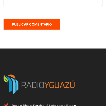
Pasaje Rios y Paraiso, B° Almirante Brown