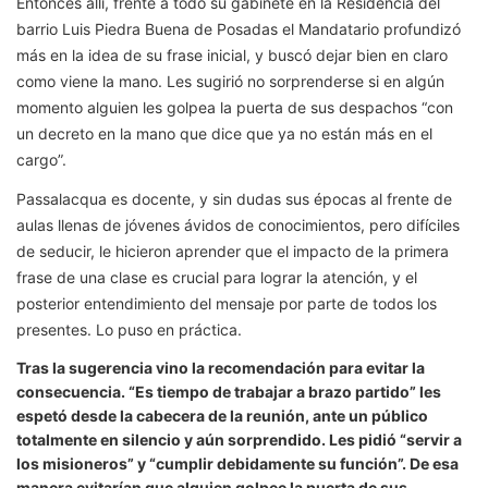
Entonces allí, frente a todo su gabinete en la Residencia del
barrio Luis Piedra Buena de Posadas el Mandatario profundizó
más en la idea de su frase inicial, y buscó dejar bien en claro
como viene la mano. Les sugirió no sorprenderse si en algún
momento alguien les golpea la puerta de sus despachos “con
un decreto en la mano que dice que ya no están más en el
cargo”.
Passalacqua es docente, y sin dudas sus épocas al frente de
aulas llenas de jóvenes ávidos de conocimientos, pero difíciles
de seducir, le hicieron aprender que el impacto de la primera
frase de una clase es crucial para lograr la atención, y el
posterior entendimiento del mensaje por parte de todos los
presentes. Lo puso en práctica.
Tras la sugerencia vino la recomendación para evitar la
consecuencia. “Es tiempo de trabajar a brazo partido” les
espetó desde la cabecera de la reunión, ante un público
totalmente en silencio y aún sorprendido. Les pidió “servir a
los misioneros” y “cumplir debidamente su función”. De esa
manera evitarían que alguien golpee la puerta de sus