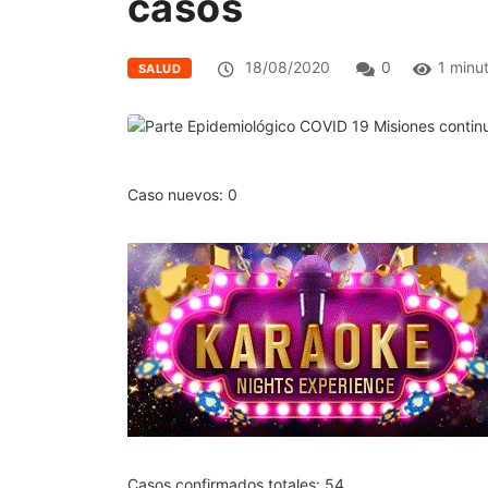
casos
18/08/2020
0
1 minu
SALUD
Caso nuevos: 0
Casos confirmados totales: 54