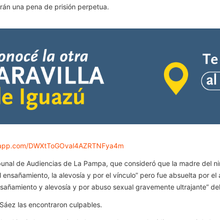
irán una pena de prisión perpetua.
tsapp.com/DWXtToGOval4AZRTNFya4m
ibunal de Audiencias de La Pampa, que consideró que la madre del ni
el ensañamiento, la alevosía y por el vínculo” pero fue absuelta por e
ensañamiento y alevosía y por abuso sexual gravemente ultrajante” del
 Sáez las encontraron culpables.