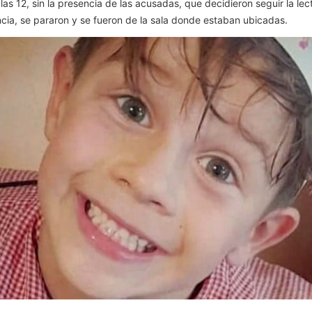
as 12, sin la presencia de las acusadas, que decidieron seguir la lect
cia, se pararon y se fueron de la sala donde estaban ubicadas.