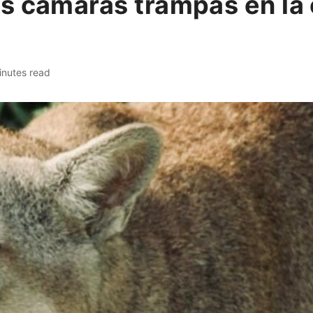
ás cámaras trampas en l
inutes read