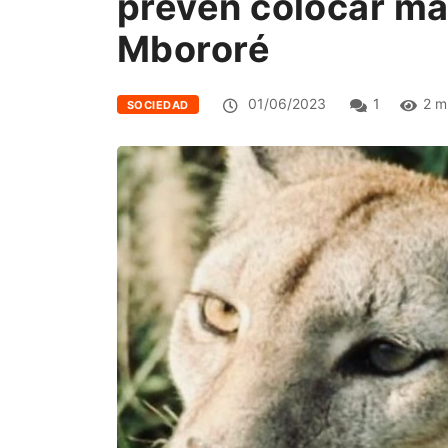
prevén colocar m
Mbororé
01/06/2023
1
2 m
SOCIEDAD