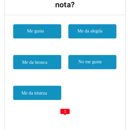
nota?
1