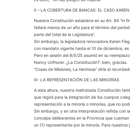
II – LA COBERTURA DE BANCAS: EL CASO KAREN
Nuestra Constitución establece en su Art. 84 “in f
faltare menos de un año para el término del perío
parte del total de la Legislatura”.
Sin embargo, la legisladora renovadora Karen Fie
con mandato vigente hasta el 10 de diciembre, es
Pero en sesión del 8/5/25 asumió en su reemplazo 
Nancy Unfhurer. ¿La Constitución?: bien, gracias.
“Cosas de Misiones, La Hermosa” diría el recordad
III- LA REPRESENTACIÓN DE LAS MINORÍAS
A esta altura, nuestra maltratada Constitución tamb
que regirá para la integración de los cuerpos col
representación a la minoría o minorías, que no podrá 
Sin embargo, y en otra interpretación reñida con l
concejos deliberantes en la Provincia que cuentan
un (1) representante por la minoría. Para nuestros 