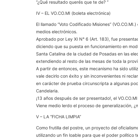
“¿Qué resultado querés que te de? ”
IV – EL VO.CO.MI (boleta electrónica)
El llamado “Voto Codificado Misiones” (VO.CO.MI.) c
medios electrónicos.
Aprobado por Ley XI N° 6 (Art. 183), fue presentado
diciendo que su puesta en funcionamiento en modo
Santa Catalina de la ciudad de Posadas en las ele
extendiendo al resto de las mesas de toda la provi
A partir de entonces, este mecanismo ha sido utili
vale decirlo con éxito y sin inconvenientes ni rec
en carácter de prueba circunscripta a algunas poc
Candelaria.
¡13 años después de ser presentado!, el VO.CO.MI
Viene medio lerdo el proceso de generalización, ¿
V – LA “FICHA LIMPIA”
Como frutilla del postre, un proyecto del oficialismo
utilizando un fin loable para que el poder polític