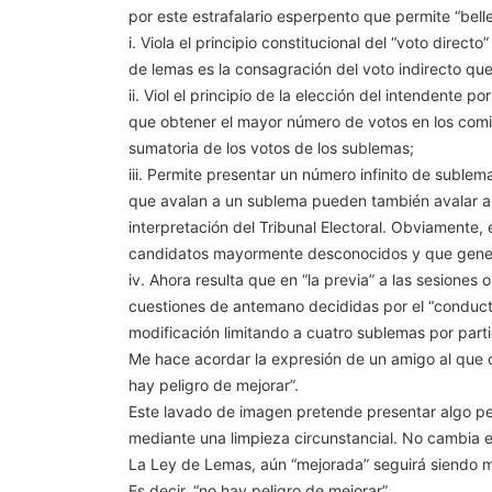
por este estrafalario esperpento que permite “bell
i. Viola el principio constitucional del “voto directo
de lemas es la consagración del voto indirecto que
ii. Viol el principio de la elección del intendente p
que obtener el mayor número de votos en los comic
sumatoria de los votos de los sublemas;
iii. Permite presentar un número infinito de sublem
que avalan a un sublema pueden también avalar a 
interpretación del Tribunal Electoral. Obviamente,
candidatos mayormente desconocidos y que genera
iv. Ahora resulta que en “la previa” a las sesione
cuestiones de antemano decididas por el “conduct
modificación limitando a cuatro sublemas por parti
Me hace acordar la expresión de un amigo al que
hay peligro de mejorar”.
Este lavado de imagen pretende presentar algo pe
mediante una limpieza circunstancial. No cambia e
La Ley de Lemas, aún “mejorada” seguirá siendo mal
Es decir, “no hay peligro de mejorar”