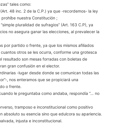
ezas” tales como:
” (Art. 48 inc. 2 de la C.P.) ya que -recordemos- la ley
 prohíbe nuestra Constitución ;
or “simple pluralidad de sufragios” (Art. 163 C.P), ya
ios no asegura ganar las elecciones, al prevalecer la
as por partido o frente, ya que los mismos afiliados
cuantos otros se les ocurra, conforme una grotesca
 el resultado son mesas forradas con boletas de
n gran confusión en el elector.
s ordinarias -lugar desde donde se comunican todas las
or”-, nos enteramos que se propiciará una
do o frente.
 cuando le preguntaba como andaba, respondía “… no
rverso, tramposo e inconstitucional como positivo
n absoluto su esencia sino que edulcora su apariencia.
vada, injusta e inconstitucional.