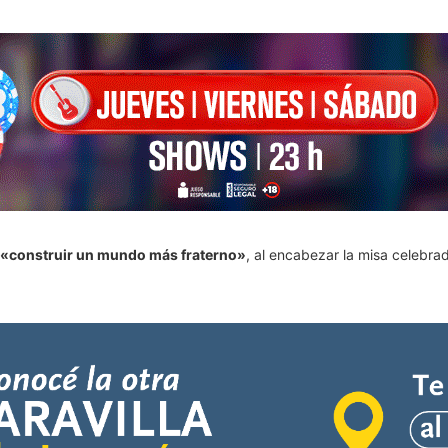
«construir un mundo más fraterno»
, al encabezar la misa celebrad