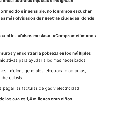
ciones laborales injustas e indignas»
.
adormecido e insensible, no logramos escuchar
ncones más olvidados de nuestras ciudades, donde
mo»
ni los
«falsos mesías».
«Comprometámonos
us muros y encontrar la pobreza en los múltiples
niciativas para ayudar a los más necesitados.
enes médicos generales, electrocardiogramas,
tuberculosis.
 pagar las facturas de gas y electricidad.
de los cuales 1,4 millones eran niños.