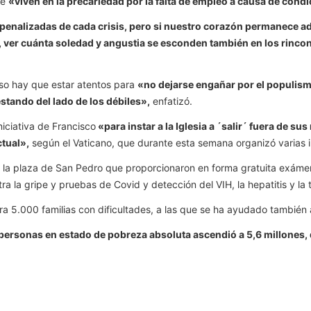
ue
«viven en la precariedad por la falta de empleo a causa de condi
 penalizadas de cada crisis, pero si nuestro corazón permanece 
llos, ver cuánta soledad y angustia se esconden también en los ri
eso hay que estar atentos para
«no dejarse engañar por el populis
 estando del lado de los débiles»,
enfatizó.
iciativa de Francisco
«para instar a la Iglesia a ´salir´ fuera de s
ctual»,
según el Vaticano, que durante esta semana organizó varias i
en la plaza de San Pedro que proporcionaron en forma gratuita exám
ra la gripe y pruebas de Covid y detección del VIH, la hepatitis y la 
 5.000 familias con dificultades, a las que se ha ayudado también a
e personas en estado de pobreza absoluta ascendió a 5,6 millones, 