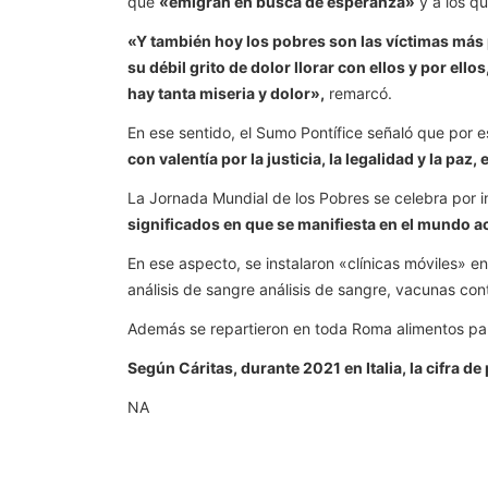
que
«emigran en busca de esperanza»
y a los q
«Y también hoy los pobres son las víctimas más
su débil grito de dolor llorar con ellos y por e
hay tanta miseria y dolor»,
remarcó.
En ese sentido, el Sumo Pontífice señaló que por 
con valentía por la justicia, la legalidad y la paz,
La Jornada Mundial de los Pobres se celebra por in
significados en que se manifiesta en el mundo a
En ese aspecto, se instalaron «clínicas móviles» 
análisis de sangre análisis de sangre, vacunas cont
Además se repartieron en toda Roma alimentos para
Según Cáritas, durante 2021 en Italia, la cifra d
NA