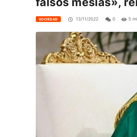
falsos mesías», r
13/11/2022
0
5 mi
SOCIEDAD