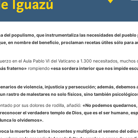
na del populismo, que instrumentaliza las necesidades del puebl
que, en nombre del beneficio, proclaman recetas útiles sólo para
muerzo en el Aula Pablo VI del Vaticano a 1.300 necesitados, muchos d
ás fraterno»
rompiendo
«esa sordera interior que nos impide escu
enarios de violencia, injusticia y persecución; además, debemos a
í un rastro de malestares no solo físicos, sino también psicológic
 sentado por sus dolores de rodilla, añadió:
«No podemos quedarnos, c
reconocer el verdadero templo de Dios, que es el ser humano, esp
. Nunca lo olvidemos».
voca la muerte de tantos inocentes y multiplica el veneno del odio