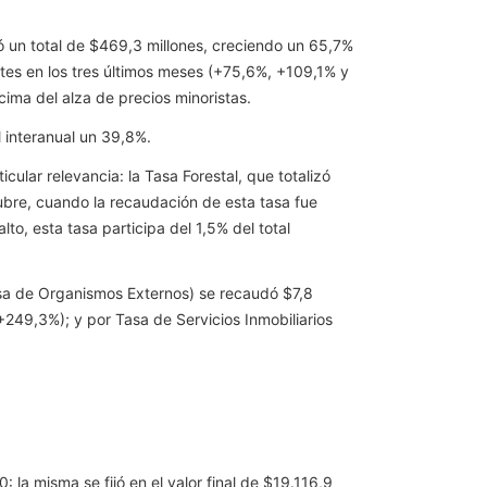
udó un total de $469,3 millones, creciendo un 65,7%
ntes en los tres últimos meses (+75,6%, +109,1% y
ma del alza de precios minoristas.
l interanual un 39,8%.
ular relevancia: la Tasa Forestal, que totalizó
ubre, cuando la recaudación de esta tasa fue
to, esta tasa participa del 1,5% del total
asa de Organismos Externos) se recaudó $7,8
(+249,3%); y por Tasa de Servicios Inmobiliarios
la misma se fijó en el valor final de $19.116,9