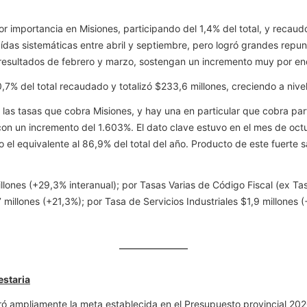
ayor importancia en Misiones, participando del 1,4% del total, y reca
aídas sistemáticas entre abril y septiembre, pero logró grandes repu
esultados de febrero y marzo, sostengan un incremento muy por enci
0,7% del total recaudado y totalizó $233,6 millones, creciendo a nive
 tasas que cobra Misiones, y hay una en particular que cobra partic
on un incremento del 1.603%. El dato clave estuvo en el mes de oct
 el equivalente al 86,9% del total del año. Producto de este fuerte sal
llones (+29,3% interanual); por Tasas Varias de Código Fiscal (ex T
 millones (+21,3%); por Tasa de Servicios Industriales $1,9 millones 
estaria
 ampliamente la meta establecida en el Presupuesto provincial 2020: 