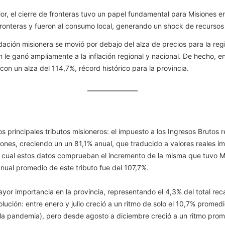
rior, el cierre de fronteras tuvo un papel fundamental para Misione
ronteras y fueron al consumo local, generando un shock de recursos 
dación misionera se movió por debajo del alza de precios para la reg
 le ganó ampliamente a la inflación regional y nacional. De hecho, en
on un alza del 114,7%, récord histórico para la provincia.
 principales tributos misioneros: el impuesto a los Ingresos Brutos r
llones, creciendo un un 81,1% anual, que traducido a valores reales i
lo cual estos datos comprueban el incremento de la misma que tuvo Mi
anual promedio de este tributo fue del 107,7%.
ayor importancia en la provincia, representando el 4,3% del total rec
ución: entre enero y julio creció a un ritmo de solo el 10,7% promed
la pandemia), pero desde agosto a diciembre creció a un ritmo prom