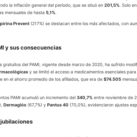
ndo la inflación general del período, que se situó en
201,5%
. Solo e
bas mensuales de hasta
5,1%
.
pirina Prevent
(217%) se destacan entre los más afectados, con au
MI y sus consecuencias
 gratuitos del PAMI, vigente desde marzo de 2020, ha sufrido modifi
armacológicas
y se limitó el acceso a medicamentos esenciales para 
e en el ahorro promedio de los afiliados, que era de
$74.505
mensual
entos PAMI acumuló un incremento del
340,7%
entre noviembre de 
),
Dermaglós
(67,7%) y
Pantus 40
(70,0%), evidenciaron ajustes es
 jubilaciones