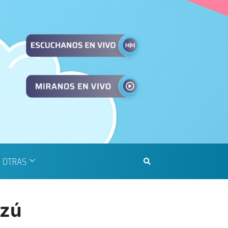
OTRAS
azú