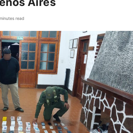
enos Aires
minutes read