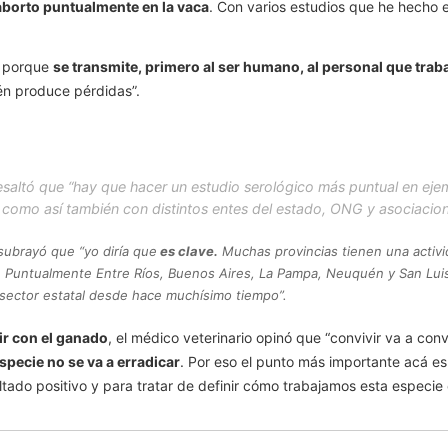
borto puntualmente en la vaca
. Con varios estudios que he hecho 
s porque
se transmite, primero al ser humano, al personal que traba
én produce pérdidas”.
resaltó que “hay que hacer un estudio serológico más puntual en eje
como así también con distintos entes del estado, ONG y asociacion
subrayó que “yo diría que
es clave.
Muchas provincias tienen una activi
do. Puntualmente Entre Ríos, Buenos Aires, La Pampa, Neuquén y San Lui
 sector estatal desde hace muchísimo tiempo”.
vir con el ganado
, el médico veterinario opinó que “convivir va a co
specie no se va a erradicar
. Por eso el punto más importante acá es 
ultado positivo y para tratar de definir cómo trabajamos esta especie 