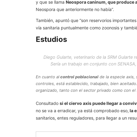
y que se llama
Neospora caninum, que produce a
Neospora que anteriormente no había”.
También, apuntó que “son reservorios importante
vía sanitaria puntualmente como zoonosis y tambi
Estudios
Diego Gularte, veterinario de la SRM Gularte 
Sería un trabajo en conjunto con SENASA, 
En cuanto al
control poblacional
de la especie axis, 
controles, está establecido, trabajado, bien aceita
organizado, tanto con el sector privado como con el
Consultado
si el ciervo axis puede llegar a convi
no se va a erradicar, ya está comprobado eso,
la e
sanitarios, entes reguladores, para llegar a un res