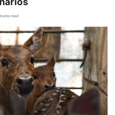
inarios
inutes read