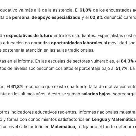
ducativo va más allá de la asistencia. El
61,8%
de los encuestados ad
alta de
personal de apoyo especializado
y el
62,9%
denunció caren
 de
expectativas de futuro
entre los estudiantes. Especialistas sos
 la educación no garantiza
oportunidades laborales
ni movilidad soc
e sostener la atención en las aulas tradicionales.
as en el informe. En las escuelas de sectores vulnerables, el
84,3%
d
os de niveles socioeconómicos altos el porcentaje bajó al
51,7%
. La
is. El
61,8%
reconoció que existe una fuerte falta de motivación entr
te en los últimos años. A esto se suman
salarios bajos
, sobrecarga
 otros indicadores educativos recientes. Informes nacionales muest
o y forma con conocimientos satisfactorios en
Lengua y Matemática
 un nivel satisfactorio en
Matemática
, reflejando el fuerte deterioro