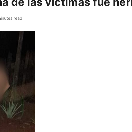
a de las víctimas fue he
minutes read