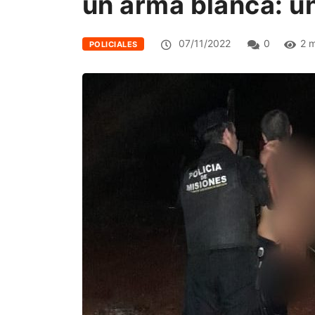
un arma blanca: un
07/11/2022
0
2 
POLICIALES