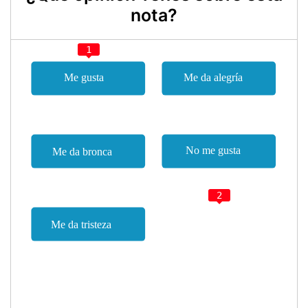
nota?
1
2