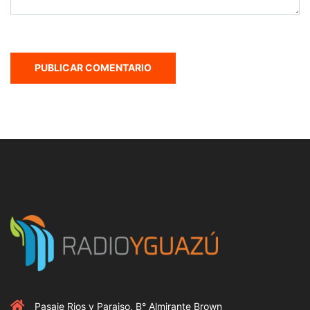
Pasaje Rios y Paraiso, B° Almirante Brown