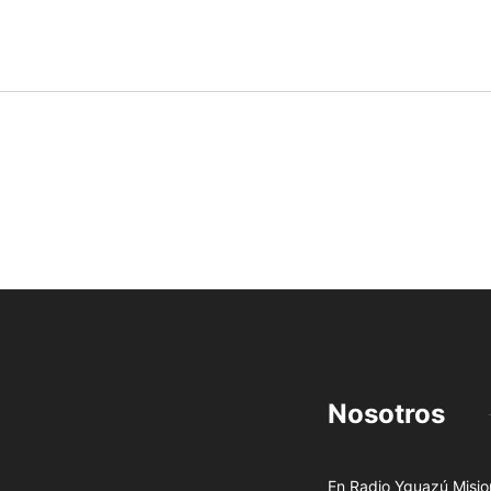
Nosotros
En Radio Yguazú Mision