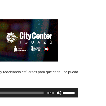
y redoblando esfuerzos para que cada uno pueda
Utiliza
00:00
las
teclas
de