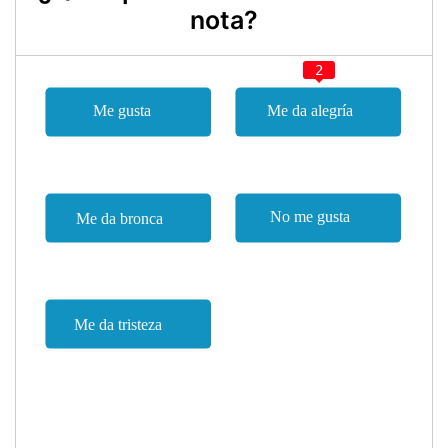
nota?
2