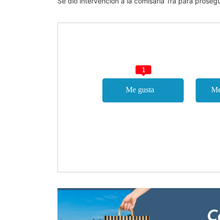
Se dio intervención a la comisaría 1ra para proseg
1