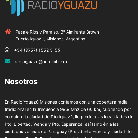
Pasaje Rios y Paraiso, B° Almirante Brown
Puerto Iguazú, Misiones, Argentina
+54 (3757) 1552 5155
radioiguazu@hotmail.com
Nosotros
En Radio Yguazú Misiones contamos con una cobertura radial
tradicional en la frecuencia 99.9 Mhz de 60 km, cubriendo por
completo la ciudad de Pto Iguazú, llegando a las localidades de
Pto. Libertad, Wanda y Pto. Esperanza, así también a las
ciudades vecinas de Paraguay (Presidente Franco y ciudad del