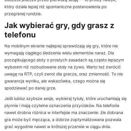
który działa lepiej niż spontaniczne postanowienia po
przegranej rundzie.
Jak wybierać gry, gdy grasz z
telefonu
Na mobilnym ekranie najlepiej sprawdzają się gry, które nie
wymagają ciągłego śledzenia wielu elementów naraz. Dla
początkującego sloty o prostych zasadach są często lepszym
wyborem niż rozbudowane stoły na żywo. Warto też zwrócić
uwagę na RTP, czyli zwrot dla gracza, oraz zmienność. To nie
gwarancja wyniku, ale wskazówka, czego można się
spodziewać po danej grze.
Jeśli lubisz szybsze sesje, wybieraj tytuły, które uruchamiają się
płynnie i mają czytelne oznaczenia przycisków. Na telefonie
nawet drobna różnica w interfejsie ma znaczenie: źle dobrana
gra może być męcząca, a dobrze zoptymalizowana pozwala
grać wygodnie nawet w krótszej przerwie w ciągu dnia.