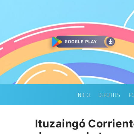
INICIO
DEPORTES
PO
Ituzaingó Corrien