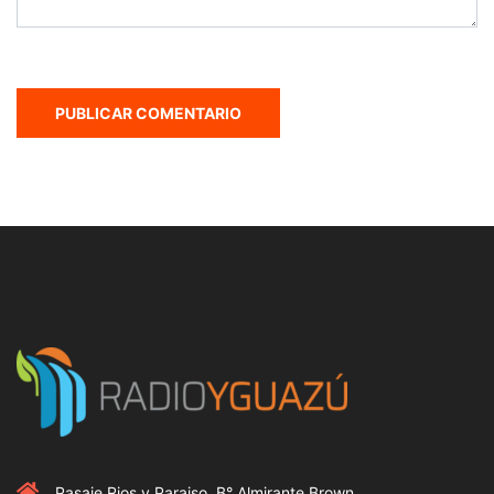
Pasaje Rios y Paraiso, B° Almirante Brown